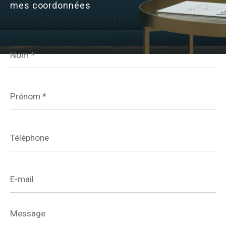
mes coordonnées
Budget
Nom
*
Pièces
Prénom
1
2
3
4
5+
*
Téléphone
Localisation
E-
mail
Surface
Message
*