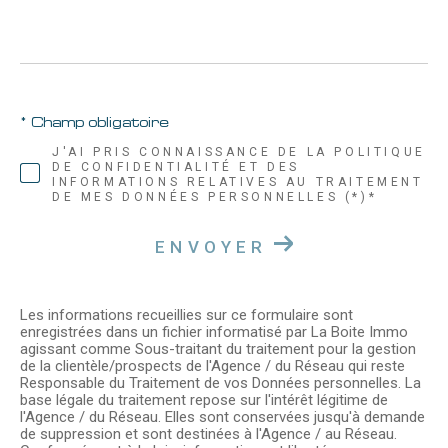
AFFINER LES CRITÈRES
* Champ obligatoire
Parking
Terrasse
Piscine
J'AI PRIS CONNAISSANCE DE LA POLITIQUE
DE CONFIDENTIALITÉ ET DES
INFORMATIONS RELATIVES AU TRAITEMENT
DE MES DONNÉES PERSONNELLES (*)*
FILTRER PAR
ENVOYER
Coups de coeur
Exclusivités
Nouveautés
Les informations recueillies sur ce formulaire sont
enregistrées dans un fichier informatisé par La Boite Immo
agissant comme Sous-traitant du traitement pour la gestion
de la clientèle/prospects de l'Agence / du Réseau qui reste
Responsable du Traitement de vos Données personnelles. La
RECHERCHER
base légale du traitement repose sur l'intérêt légitime de
l'Agence / du Réseau. Elles sont conservées jusqu'à demande
de suppression et sont destinées à l'Agence / au Réseau.