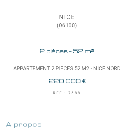
AFFINER LES CRITÈRES
NICE
(06100)
Parking
Terrasse
Piscine
2 pièces - 52 m²
FILTRER PAR
APPARTEMENT 2 PIECES 52 M2 - NICE NORD
220 000 €
Coups de coeur
Exclusivités
Nouveautés
REF : 7588
RECHERCHER
a propos
de ce bien