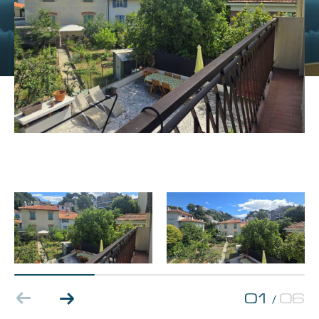
Budget
Pièces
1
2
3
4
5+
Localisation
Surface
01
06
/