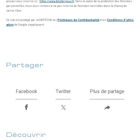
pouvez vous inscrire ici :
https://www.bloctel.gouv.fr
. Dans le cadre de la protection des Données
personnelles, nous vous invitons à ne pas inscrire de Données sensibles dans le champ de
saisie libre.
Ce site est protégé par reCAPTCHA, les
Politiques de Confidentialité
et es
Conditions d'utilis
ation
de Google s'appliquent.
partager
le bien
Facebook
Twitter
Plus de partage
découvrir