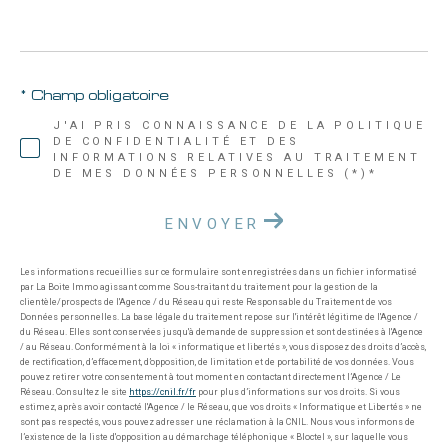
* Champ obligatoire
J'AI PRIS CONNAISSANCE DE LA POLITIQUE
DE CONFIDENTIALITÉ ET DES
INFORMATIONS RELATIVES AU TRAITEMENT
DE MES DONNÉES PERSONNELLES (*)*
ENVOYER
Les informations recueillies sur ce formulaire sont enregistrées dans un fichier informatisé
par La Boite Immo agissant comme Sous-traitant du traitement pour la gestion de la
clientèle/prospects de l'Agence / du Réseau qui reste Responsable du Traitement de vos
Données personnelles. La base légale du traitement repose sur l'intérêt légitime de l'Agence /
du Réseau. Elles sont conservées jusqu'à demande de suppression et sont destinées à l'Agence
/ au Réseau. Conformément à la loi « informatique et libertés », vous disposez des droits d’accès,
de rectification, d’effacement, d’opposition, de limitation et de portabilité de vos données. Vous
pouvez retirer votre consentement à tout moment en contactant directement l’Agence / Le
Réseau. Consultez le site
https://cnil.fr/fr
pour plus d’informations sur vos droits. Si vous
estimez, après avoir contacté l'Agence / le Réseau, que vos droits « Informatique et Libertés » ne
sont pas respectés, vous pouvez adresser une réclamation à la CNIL. Nous vous informons de
l’existence de la liste d'opposition au démarchage téléphonique « Bloctel », sur laquelle vous