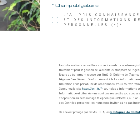
* Champ obligatoire
J'AI PRIS CONNAISSANCE
ET DES INFORMATIONS R
PERSONNELLES (*)*
Les informations recueillies sur ce formulaire sont enregis
traitement pour la gestion de la clientèle/prospects de l'Ag
légale du traitement repose sur l'intérêt légitime de l'Agen
l'Agence / au Réseau. Conformément à la loi « informatique et l
limitation et de portabilité de vos données. Vous pouvez ret
Consultez le site
https://cnil.fr/fr
pour plus d’informations sur
Informatique et Libertés » ne sont pas respectés, vous pouvez
d'opposition au démarchage téléphonique « Bloctel », sur laqu
des Données personnelles, nous vous invitons à ne pas inscr
Ce site est protégé par reCAPTCHA, les
Politiques de Confid