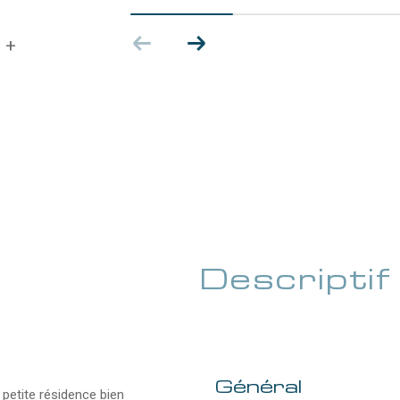
² +
descriptif
de ce bien
Général
 petite résidence bien