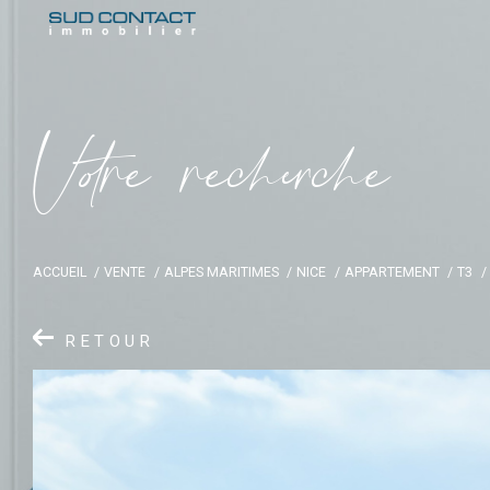
V
o
r
e
r
e
c
e
c
e
ACCUEIL
VENTE
ALPES MARITIMES
NICE
APPARTEMENT
T3
RETOUR