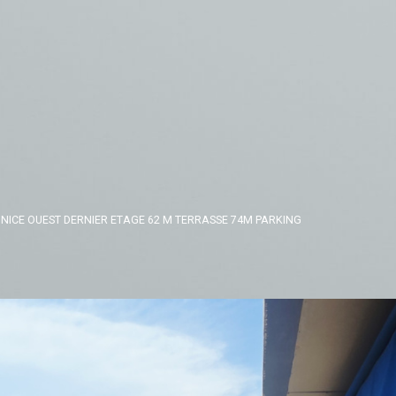
NICE OUEST DERNIER ETAGE 62 M TERRASSE 74M PARKING