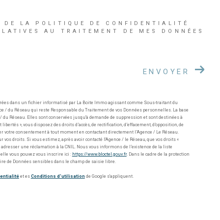
 DE LA POLITIQUE DE CONFIDENTIALITÉ
ELATIVES AU TRAITEMENT DE MES DONNÉES
ENVOYER
trées dans un fichier informatisé par La Boite Immo agissant comme Sous-traitant du
ence / du Réseau qui reste Responsable du Traitement de vos Données personnelles. La base
ce / du Réseau. Elles sont conservées jusqu'à demande de suppression et sont destinées à
ibertés », vous disposez des droits d’accès, de rectification, d’effacement, d’opposition, de
irer votre consentement à tout moment en contactant directement l’Agence / Le Réseau.
 vos droits. Si vous estimez, après avoir contacté l'Agence / le Réseau, que vos droits «
 adresser une réclamation à la CNIL. Nous vous informons de l’existence de la liste
elle vous pouvez vous inscrire ici :
https://www.bloctel.gouv.fr
. Dans le cadre de la protection
ire de Données sensibles dans le champ de saisie libre.
entialité
et es
Conditions d'utilisation
de Google s'appliquent.