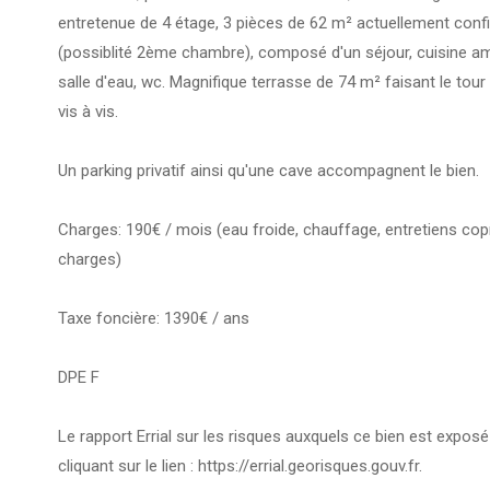
entretenue de 4 étage, 3 pièces de 62 m² actuellement conf
(possiblité 2ème chambre), composé d'un séjour, cuisine a
salle d'eau, wc. Magnifique terrasse de 74 m² faisant le tou
vis à vis.
Un parking privatif ainsi qu'une cave accompagnent le bien.
Charges: 190€ / mois (eau froide, chauffage, entretiens co
charges)
Taxe foncière: 1390€ / ans
DPE F
Le rapport Errial sur les risques auxquels ce bien est exposé
cliquant sur le lien : https://errial.georisques.gouv.fr.