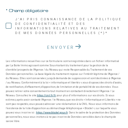
* Champ obligatoire
J'AI PRIS CONNAISSANCE DE LA POLITIQUE
DE CONFIDENTIALITÉ ET DES
INFORMATIONS RELATIVES AU TRAITEMENT
DE MES DONNÉES PERSONNELLES (*)*
ENVOYER
Les informations recueillies sur ce formulaire sont enregistrées dans un fichier informatisé
par La Boite Immo agissant comme Sous-traitant du traitement pour la gestion de la
clientèle/prospects de l'Agence / du Réseau qui reste Responsable du Traitement de vos
Données personnelles. La base légale du traitement repose sur l'intérêt légitime de l'Agence /
du Réseau. Elles sont conservées jusqu'à demande de suppression et sont destinées à l'Agence
/ au Réseau. Conformément à la loi « informatique et libertés », vous disposez des droits d’accès,
de rectification, d’effacement, d’opposition, de limitation et de portabilité de vos données. Vous
pouvez retirer votre consentement à tout moment en contactant directement l’Agence / Le
Réseau. Consultez le site
https://cnil.fr/fr
pour plus d’informations sur vos droits. Si vous
estimez, après avoir contacté l'Agence / le Réseau, que vos droits « Informatique et Libertés » ne
sont pas respectés, vous pouvez adresser une réclamation à la CNIL. Nous vous informons de
l’existence de la liste d'opposition au démarchage téléphonique « Bloctel », sur laquelle vous
pouvez vous inscrire ici :
https://www.bloctel.gouv.fr
. Dans le cadre de la protection des Données
personnelles, nous vous invitons à ne pas inscrire de Données sensibles dans le champ de
saisie libre.