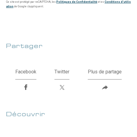
Ce site est protégé par reCAPTCHA, les
Politiques de Confidentialité
et es
Conditions d'utilis
ation
de Google s'appliquent.
partager
le bien
Facebook
Twitter
Plus de partage
découvrir
nos outils