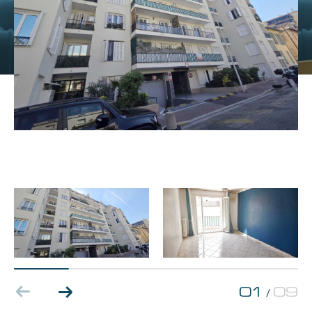
Budget
Pièces
1
2
3
4
5+
Localisation
Surface
01
09
/