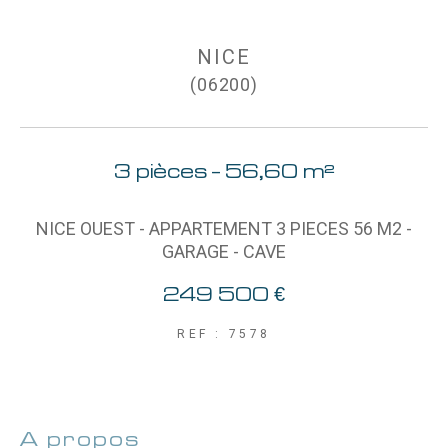
AFFINER LES CRITÈRES
NICE
(06200)
Parking
Terrasse
Piscine
3 pièces - 56,60 m²
FILTRER PAR
NICE OUEST - APPARTEMENT 3 PIECES 56 M2 -
GARAGE - CAVE
249 500 €
Coups de coeur
Exclusivités
Nouveautés
REF : 7578
RECHERCHER
a propos