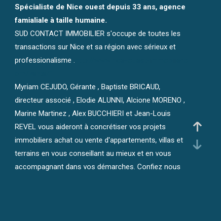
Spécialiste de Nice ouest depuis 33 ans, agence
Budget
famialiale à taille humaine.
SUD CONTACT IMMOBILIER s'occupe de toutes les
transactions sur Nice et sa région avec sérieux et
professionalisme .
http://www.nice-ouest-immobilier.c
Pièces
om/vente/1
Myriam CEJUDO, Gérante , Baptiste BRICAUD,
1
2
3
4
5+
directeur associé , Elodie ALUNNI, Alcione MORENO ,
Marine Martinez , Alex BUCCHIERI et Jean-Louis
Localisation
REVEL vous aideront à concrétiser vos projets
immobiliers achat ou vente d'appartements, villas et
terrains en vous conseillant au mieux et en vous
accompagnant dans vos démarches. Confiez nous
votre bien à la vente et nous vous garantissons une
Surface
vente au juste prix grâce à notre expérience et notre
connaissance du marché.
Nous pouvons aussi vous orienter vers une solution