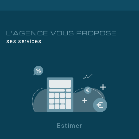
solvable et sérieux.
Leur travail : rédiger le bail, établir l'état des lieux,
règler vos charges, gèrer les sinistres, augmenter le
loyer annuellement.
L'AGENCE VOUS PROPOSE
Nous vous proposons la garantie des loyers impayés
ses services
pour votre sécurité
Une aide à la déclaration annuelle des revenus si
vous le désirez
La garantie des loyers c'est votre sécurité !
http://ww
w.nice-ouest-immobilier.com/location/1
A l'écoute et disponible Cette agence à taille humaine
saura vous séduire .
Estimer