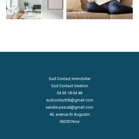
AFFINER LES CRITÈRES
Parking
Terrasse
Piscine
FILTRER PAR
Sud Contact Immobilier
Sud Contact Gestion
Coups de coeur
Exclusivités
Nouveautés
04 93 18 04 48
sudcontact06@gmail.com
sandie.pascal@gmail.com
46, avenue St Augustin
RECHERCHER
06200
Nice