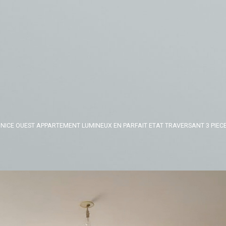
NICE OUEST APPARTEMENT LUMINEUX EN PARFAIT ETAT TRAVERSANT 3 PIECE