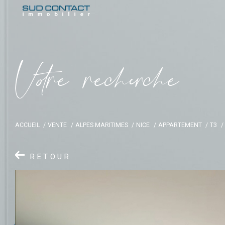
V
o
r
e
r
e
c
e
c
e
ACCUEIL
VENTE
ALPES MARITIMES
NICE
APPARTEMENT
T3
RETOUR