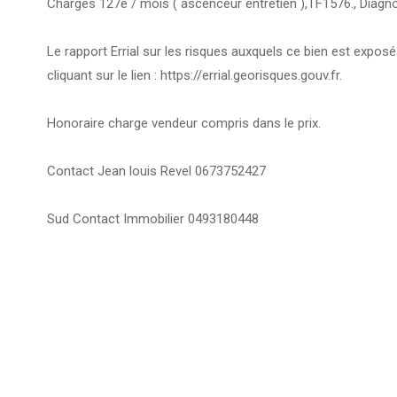
Charges 127e / mois ( ascenceur entretien ),TF1576., Diagn
Le rapport Errial sur les risques auxquels ce bien est exposé
cliquant sur le lien : https://errial.georisques.gouv.fr.
Honoraire charge vendeur compris dans le prix.
Contact Jean louis Revel 0673752427
Sud Contact Immobilier 0493180448