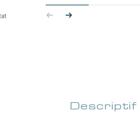
tat
descriptif
de ce bien