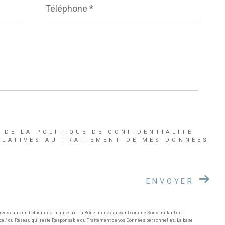
*
 DE LA POLITIQUE DE CONFIDENTIALITÉ
ELATIVES AU TRAITEMENT DE MES DONNÉES
ENVOYER
trées dans un fichier informatisé par La Boite Immo agissant comme Sous-traitant du
ence / du Réseau qui reste Responsable du Traitement de vos Données personnelles. La base